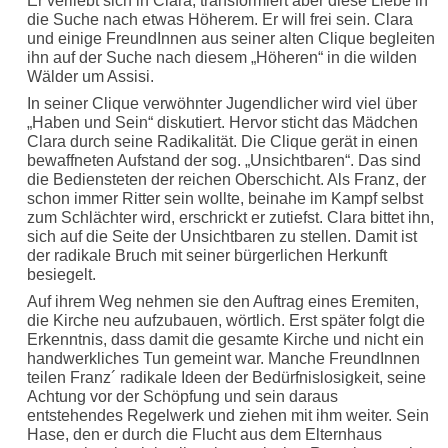
Er verliebt sich in Clara, transformiert aber diese Liebe in
die Suche nach etwas Höherem. Er will frei sein. Clara
und einige FreundInnen aus seiner alten Clique begleiten
ihn auf der Suche nach diesem „Höheren“ in die wilden
Wälder um Assisi.
In seiner Clique verwöhnter Jugendlicher wird viel über
„Haben und Sein“ diskutiert. Hervor sticht das Mädchen
Clara durch seine Radikalität. Die Clique gerät in einen
bewaffneten Aufstand der sog. „Unsichtbaren“. Das sind
die Bediensteten der reichen Oberschicht. Als Franz, der
schon immer Ritter sein wollte, beinahe im Kampf selbst
zum Schlächter wird, erschrickt er zutiefst. Clara bittet ihn,
sich auf die Seite der Unsichtbaren zu stellen. Damit ist
der radikale Bruch mit seiner bürgerlichen Herkunft
besiegelt.
Auf ihrem Weg nehmen sie den Auftrag eines Eremiten,
die Kirche neu aufzubauen, wörtlich. Erst später folgt die
Erkenntnis, dass damit die gesamte Kirche und nicht ein
handwerkliches Tun gemeint war. Manche FreundInnen
teilen Franz´ radikale Ideen der Bedürfnislosigkeit, seine
Achtung vor der Schöpfung und sein daraus
entstehendes Regelwerk und ziehen mit ihm weiter. Sein
Hase, den er durch die Flucht aus dem Elternhaus