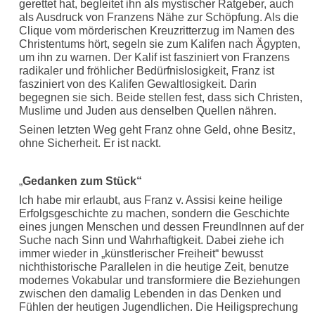
gerettet hat, begleitet ihn als mystischer Ratgeber, auch
als Ausdruck von Franzens Nähe zur Schöpfung. Als die
Clique vom mörderischen Kreuzritterzug im Namen des
Christentums hört, segeln sie zum Kalifen nach Ägypten,
um ihn zu warnen. Der Kalif ist fasziniert von Franzens
radikaler und fröhlicher Bedürfnislosigkeit, Franz ist
fasziniert von des Kalifen Gewaltlosigkeit. Darin
begegnen sie sich. Beide stellen fest, dass sich Christen,
Muslime und Juden aus denselben Quellen nähren.
Seinen letzten Weg geht Franz ohne Geld, ohne Besitz,
ohne Sicherheit. Er ist nackt.
„
Gedanken zum Stück“
Ich habe mir erlaubt, aus Franz v. Assisi keine heilige
Erfolgsgeschichte zu machen, sondern die Geschichte
eines jungen Menschen und dessen FreundInnen auf der
Suche nach Sinn und Wahrhaftigkeit. Dabei ziehe ich
immer wieder in „künstlerischer Freiheit“ bewusst
nichthistorische Parallelen in die heutige Zeit, benutze
modernes Vokabular und transformiere die Beziehungen
zwischen den damalig Lebenden in das Denken und
Fühlen der heutigen Jugendlichen. Die Heiligsprechung