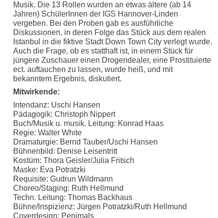
Musik. Die 13 Rollen wurden an etwas ältere (ab 14
Jahren) SchülerInnen der IGS Hannover-Linden
vergeben. Bei den Proben gab es ausführliche
Diskussionen, in deren Folge das Stück aus dem realen
Istanbul in die fiktive Stadt Down Town City verlegt wurde.
Auch die Frage, ob es statthaft ist, in einem Stück für
jüngere Zuschauer einen Drogendealer, eine Prostituierte
ect. auftauchen zu lassen, wurde heiß, und mit
bekanntem Ergebnis, diskutiert.
Mitwirkende:
Intendanz: Uschi Hansen
Pädagogik: Christoph Nippert
Buch/Musik u. musik. Leitung: Konrad Haas
Regie: Walter White
Dramaturgie: Bernd Tauber/Uschi Hansen
Bühnenbild: Denise Leisentritt
Kostüm: Thora Geisler/Julia Fritsch
Maske: Eva Potratzki
Requisite: Gudrun Wildmann
Choreo/Staging: Ruth Hellmund
Techn. Leitung: Thomas Backhaus
Bühne/Inspizienz: Jürgen Potratzki/Ruth Hellmund
Coverdesign: Penimals