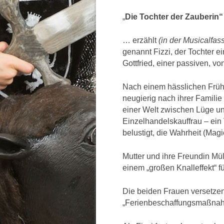
„
Die Tochter der Zauberin
… erzählt
(in der Musicalfa
genannt Fizzi, der Tochter e
Gottfried, einer passiven, vo
Nach einem hässlichen Frühstü
neugierig nach ihrer Familie 
einer Welt zwischen Lüge und
Einzelhandelskauffrau – ein
belustigt, die Wahrheit (Magi
Mutter und ihre Freundin Mül
einem „großen Knalleffekt“ f
Die beiden Frauen versetze
„Ferienbeschaffungsmaßna