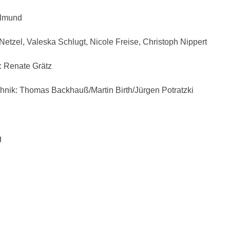
llmund
etzel, Valeska Schlugt, Nicole Freise, Christoph Nippert
e: Renate Grätz
nik: Thomas Backhauß/Martin Birth/Jürgen Potratzki
g