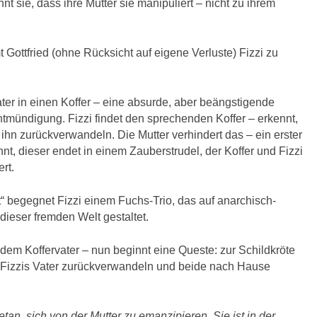
nnt sie, dass ihre Mutter sie manipuliert – nicht zu ihrem
ottfried (ohne Rücksicht auf eigene Verluste) Fizzi zu
ter in einen Koffer – eine absurde, aber beängstigende
ntmündigung. Fizzi findet den sprechenden Koffer – erkennt,
ll ihn zurückverwandeln. Die Mutter verhindert das – ein erster
t, dieser endet in einem Zauberstrudel, der Koffer und Fizzi
rt.
“ begegnet Fizzi einem Fuchs-Trio, das auf anarchisch-
ieser fremden Welt gestaltet.
dem Koffervater – nun beginnt eine Queste: zur Schildkröte
Fizzis Vater zurückverwandeln und beide nach Hause
getan, sich von der Mutter zu emanzipieren. Sie ist in der