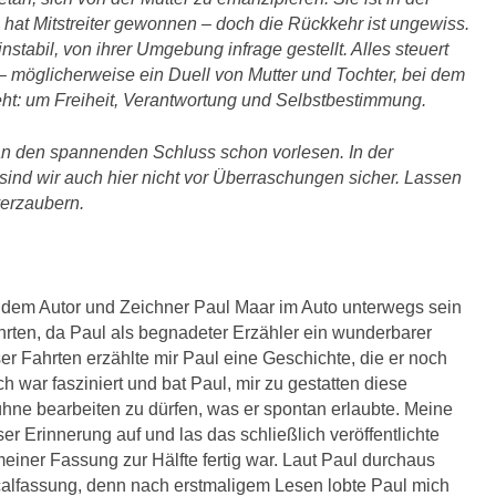
at Mitstreiter gewonnen – doch die Rückkehr ist ungewiss.
stabil, von ihrer Umgebung infrage gestellt. Alles steuert
u – möglicherweise ein Duell von Mutter und Tochter, bei dem
ht: um Freiheit, Verantwortung und Selbstbestimmung.
n den spannenden Schluss schon vorlesen. In der
nd wir auch hier nicht vor Überraschungen sicher. Lassen
erzaubern.
it dem Autor und Zeichner Paul Maar im Auto unterwegs sein
ahrten, da Paul als begnadeter Erzähler ein wunderbarer
eser Fahrten erzählte mir Paul eine Geschichte, die er noch
ch war fasziniert und bat Paul, mir zu gestatten diese
ühne bearbeiten zu dürfen, was er spontan erlaubte. Meine
er Erinnerung auf und las das schließlich veröffentlichte
einer Fassung zur Hälfte fertig war. Laut Paul durchaus
calfassung, denn nach erstmaligem Lesen lobte Paul mich