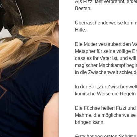
Als Fizzi fast verbrennt, erke
Besten.
Überraschenderweise kommt G
Hilfe.
Die Mutter verzaubert den Va
Metapher für seine völlige E
dass es ihr Vater ist, und wi
magischer Machtkampf beginn
in die Zwischenwelt schleude
In der Bar „Zur Zwischenwelt
komische Weise die Regeln d
Die Füchse helfen Fizzi und 
Mahme, die möglicherweise 
bringen kann.
Fizzi hat den ersten Schritt 