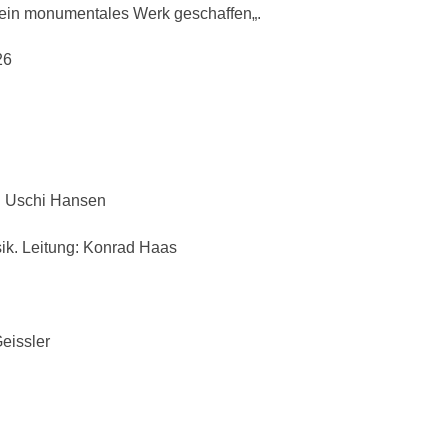
 ein monumentales Werk geschaffen„.
26
g: Uschi Hansen
k. Leitung: Konrad Haas
eissler