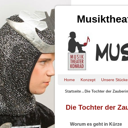
Musikthea
Home
Zum Inhalt wechseln
Zum sekundären Inhalt wechseln
Konzept
Unsere Stücke
Startseite
→
Die Tochter der Zauberi
Die Tochter der Za
Worum es geht in Kürze